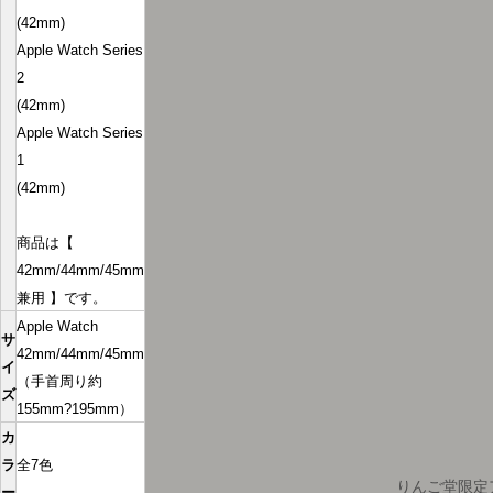
(42mm)
Apple Watch Series
2
(42mm)
Apple Watch Series
1
(42mm)
商品は【
42mm/44mm/45mm
兼用 】です。
Apple Watch
サ
42mm/44mm/45mm
イ
（手首周り約
ズ
155mm?195mm）
カ
ラ
全7色
りんご堂限定
ー