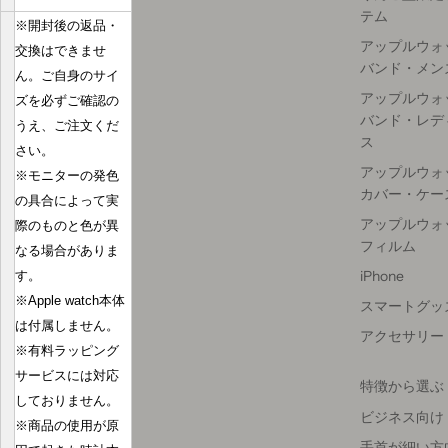
テム
※開封後の返品・
アップルウォ
交換はできませ
バンド・メン
ん。ご自身のサイ
アップルウォ
ズを必ずご確認の
バンド・レデ
うえ、ご注文くだ
ス
さい。
アップルウォ
※モニターの発色
カバー・ケー
の具合によって実
アップルウォ
際のものと色が異
フィルム
なる場合がありま
iPhone
す。
※Apple watch本体
スマートグッ
は付属しません。
アクセサリー
※有料ラッピング
サービスには対応
特徴から選ぶ
しておりません。
ビジネス向け
※商品の使用が原
手首が細い方