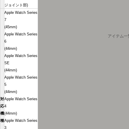
ジョイント部)
Apple Watch Series
7
(45mm)
ログインが必要です
Apple Watch Series
アイテム一
6
会員登録をして、お気に入りリストに商品を追加
(44mm)
したり、以前に保存したアイテムを表示したりで
Apple Watch Series
きます。
SE
ログイン
(44mm)
Apple Watch Series
5
(44mm)
対
Apple Watch Series
応
4
機
(44mm)
種
Apple Watch Series
3