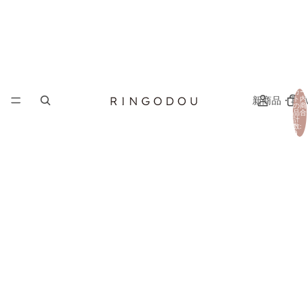
カー
新商品・再
ト内
の商
品合
計
数:
0