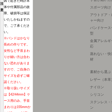
因で起きた時計本
注
スポーツ向け
体や付属部品の故
意
障、破損等は保証
アウトドア・
いたしかねますの
ャー向け
で、ご了承くださ
バンドケース
い。
型
※バンドはかなり
金属アレルギ
長めの作りです。
応
女性など手首まわ
蒸れない・快
りが細い方は合わ
材
ない恐れがありま
すので、ご自身の
素材から選ぶ
サイズを必ずご確
レザー（本革
認ください。
ナイロン
※取り扱いサイズ
シリコン
は【42/44mm】ケ
ース用のみ、手首
ステンレス・
まわりは155mmか
ン