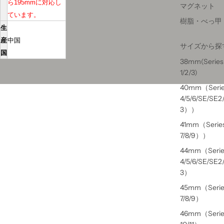
ら195mmに対応し
マグネット
ています。
樹脂・べっ甲
生
産
中国
サイズから探
国
38mm(Series
1/2/3)
40mm（Seri
4/5/6/SE/SE2
3））
41mm（Serie
7/8/9））
44mm（Serie
4/5/6/SE/SE2
3）
45mm（Serie
7/8/9）
46mm（Serie