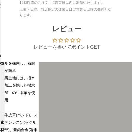
12時以降のご注文： 2営業日以内に出荷いたします。
名
バンド
土曜・日曜、当店指定の休業日は翌営業日以降の発送とな
◆有名メゾンでも
ります。
使用されるシュラ
ンケンカーフを使
レビュー
ったプレミアムな
バンド
レビューを書いてポイントGET
◆プッシュ式のス
特
テンレス製Dバック
徴
ルを採用し、着脱
が簡単
裏生地には、撥水
加工を施した撥水
加工の牛本革を使
用
牛皮革(バンド)、ス
素
テンレス(バックル
材
部)、亜鉛合金(端末