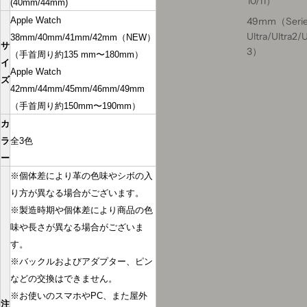
10/11）
(40mm/44mm)
49mm（Seri
Apple Watch
Ultra/Ultra2/U
38mm/40mm/41mm/42mm（NEW）
サ
3）
（手首周り約135 mm〜180mm）
イ
Apple Watch
ズ
42mm/44mm/45mm/46mm/49mm
（手首周り約150mm〜190mm）
カ
ラ
全3色
ー
※個体差により革の色味やシボの入
り方が異なる場合がございます。
※製造時期や個体差により商品の色
味や長さが異なる場合がございま
す。
※バックルおよびアダプター、ピン
などの交換はできません。
※お使いのスマホやPC、また屋外
注