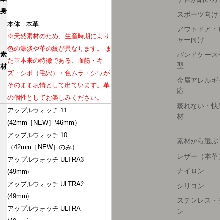
身
スポーツ向け
本体 : 本革
アウトドア・
※天然素材のため、生産時期により
ャー向け
色の濃淡や革の紋が異なります。 ま
バンドケース
素
た革本来の特徴である、血筋・キ
型
材
ズ・シボ（毛穴）・色ムラ・シワが
金属アレルギ
そのまま表情として出ています。革
応
の個性としてお楽しみください。
蒸れない・快
アップルウォッチ 11
材
(42mm［NEW］/46mm）
アップルウォッチ 10
素材から選ぶ
（42mm［NEW］のみ）
レザー（本革
アップルウォッチ ULTRA3
ナイロン
(49mm)
アップルウォッチ ULTRA2
シリコン
(49mm)
ステンレス・
アップルウォッチ ULTRA
ン