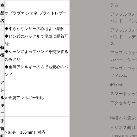
テム
商
ログイン
品
オブラヴァ ジェネ ブライトレザー
アップルウォ
バンド・メン
名
◆柔らかなレザーの心地よい感触
アップルウォ
バンド・レデ
◆ピン式のバックルで簡単に脱着可
ス
能
特
◆シーンによってバンドを交換する
アップルウォ
徴
カバー・ケー
のもアリ
◆金属アレルギーの方でも安心のバ
アップルウォ
ンド
フィルム
ア
iPhone
レ
スマートグッ
ル
○ 金属アレルギー対応
アクセサリー
ギ
ー
特徴から選ぶ
手
ビジネス向け
首
○ 細身（135mm）対応
手首が細い方
細