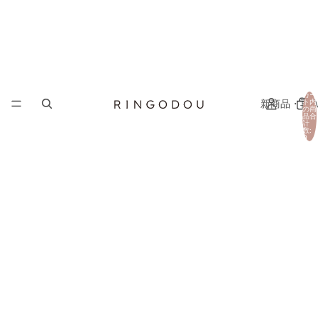
カー
新商品・再
ト内
の商
品合
計
数:
0