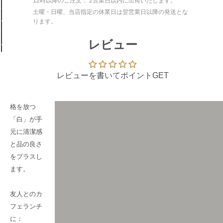
12時以降のご注文： 2営業日以内に出荷いたします。
シ
土曜・日曜、当店指定の休業日は翌営業日以降の発送とな
ー
ります。
ン
レビュー
で
休日のお出
レビューを書いてポイントGET
かけに：
圧倒的な品
格を放つ
「白」が手
元に清潔感
と品の良さ
をプラスし
ます。
友人とのカ
フェランチ
に：