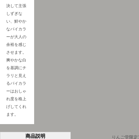
決して主張
しずぎな
い、鮮やか
なバイカラ
ーが大人の
余裕を感じ
させます。
爽やかな白
を基調にチ
ラリと見え
るバイカラ
ーはおしゃ
れ度を格上
げしてくれ
ログインが必要です
ます。
会員登録をして、お気に入りリストに商品を追加
したり、以前に保存したアイテムを表示したりで
きます。
商品説明
りんご堂限定