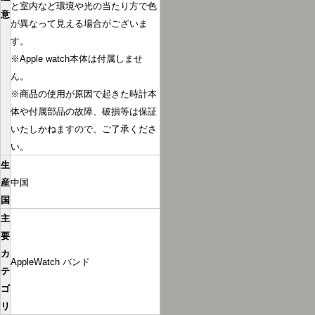
と室内など環境や光の当たり方で色
意
が異なって見える場合がございま
す。
※Apple watch本体は付属しませ
ん。
※商品の使用が原因で起きた時計本
体や付属部品の故障、破損等は保証
いたしかねますので、ご了承くださ
い。
生
産
中国
国
主
要
カ
AppleWatch バンド
テ
ゴ
リ