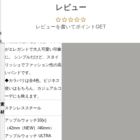
◆一度サイズ調整してしまえ
レビュー
ば、あとはバックルでとめるだ
け!細かな調整ができるので、
手首に馴染み快適に着用できま
レビューを書いてポイントGET
特
す。
徴
◆繊細に編み込まれたメッシュ
がエレガントで大人可愛い印象
に。 シンプルだけど、スタイ
リッシュでファッション性の高
いバンドです。
◆カラバリは全4色。ビジネス
使いはもちろん、カジュアルコ
ーデにも映えます。
素
ステンレススチール
材
アップルウォッチ10(x)
（42mm［NEW］/46mm）
アップルウォッチ ULTRA