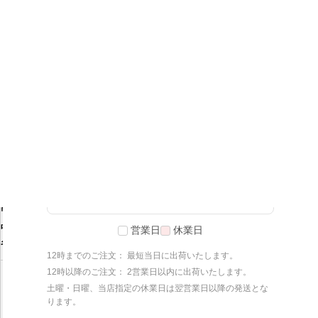
1
2
3
4
5
6
7
8
9
10
11
12
13
14
15
16
17
18
19
20
21
22
23
24
25
26
27
28
29
商品説明
30
31
Apple Watch（アップルウォッ
商
チ）バンド
品
営業日
休業日
LINEA Slim
名
リネアスリム
12時までのご注文： 最短当日に出荷いたします。
◆スリムなバンド幅が女性らし
12時以降のご注文： 2営業日以内に出荷いたします。
く華奢で上品な手首周りを演出
土曜・日曜、当店指定の休業日は翌営業日以降の発送とな
ります。
してくれます。