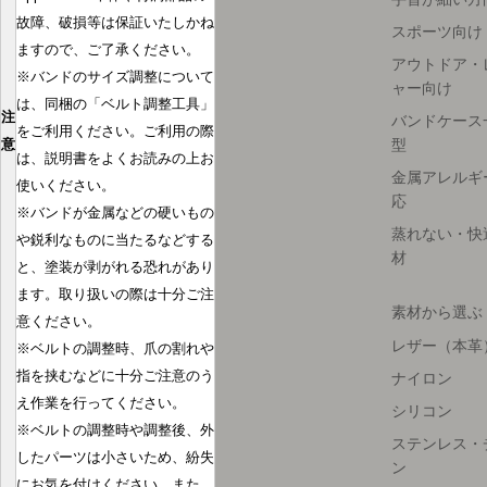
故障、破損等は保証いたしかね
スポーツ向け
ますので、ご了承ください。
アウトドア・
※バンドのサイズ調整について
ャー向け
は、同梱の「ベルト調整工具」
注
バンドケース
をご利用ください。ご利用の際
型
意
は、説明書をよくお読みの上お
金属アレルギ
使いください。
応
※バンドが金属などの硬いもの
蒸れない・快
や鋭利なものに当たるなどする
材
と、塗装が剥がれる恐れがあり
ます。取り扱いの際は十分ご注
素材から選ぶ
意ください。
レザー（本革
※ベルトの調整時、爪の割れや
指を挟むなどに十分ご注意のう
ナイロン
え作業を行ってください。
シリコン
※ベルトの調整時や調整後、外
ステンレス・
したパーツは小さいため、紛失
ン
にお気を付けください。また、