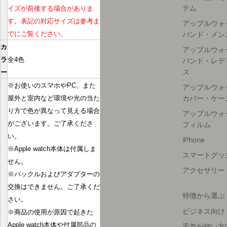
テム
イズが前後する場合がありま
す。表記の対応サイズは参考ま
アップルウォ
でにご覧ください。
バンド・メン
カ
アップルウォ
ラ
全4色
バンド・レデ
ス
ー
※お使いのスマホやPC、また
アップルウォ
カバー・ケー
屋外と室内など環境や光の当た
り方で色が異なって見える場合
アップルウォ
がございます。ご了承くださ
フィルム
い。
iPhone
※Apple watch本体は付属しま
スマートグッ
せん。
アクセサリー
※バックルおよびアダプターの
交換はできません。ご了承くだ
特徴から選ぶ
さい。
ビジネス向け
※商品の使用が原因で起きた
Apple watch本体や付属部品の
手首が細い方